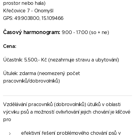
prostor nebo hala)
Křečovice 7 - Onomyšl
GPS: 49.903800, 15.109466
Časový harmonogram:
9:00 - 17:00 (so + ne)
Cena:
Účastník: 5.500,- Kč (nezahrnuje stravu a ubytování)
Útulek: zdarma (neomezený počet
pracovníků/dobrovolníků)
Vzdělávání pracovníků (dobrovolníků) útulků v oblasti
výcviku psů a možností ovlivňování jejich chování je klíčové
pro
efektivní řešení problémového chování psů v