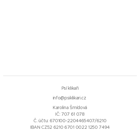
Psí klikaři
info@psiklikari.cz
Karolina Šmídová
IČ: 707 61 078
Č. účtu: 670100-2204465407/6210
IBAN CZ52 6210 6701 0022 1250 7494