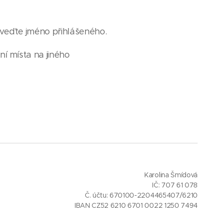
veďte jméno přihlášeného.
í místa na jiného
Karolina Šmídová
IČ: 707 61 078
Č. účtu: 670100-2204465407/6210
IBAN CZ52 6210 6701 0022 1250 7494