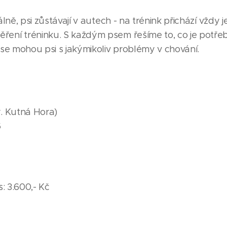
álně, psi zůstávají v autech - na trénink přichází vždy
ení tréninku. S každým psem řešíme to, co je potře
 se mohou psi s jakýmikoliv problémy v chování.
r. Kutná Hora)
6
s: 3.600,- Kč