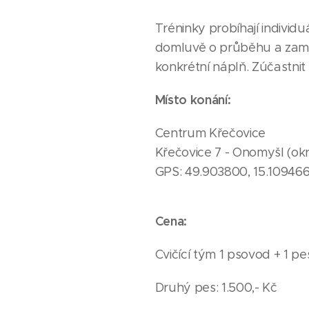
Tréninky probíhají individu
domluvě o průběhu a zaměř
konkrétní náplň. Zúčastnit
Místo konání:
Centrum Křečovice
Křečovice 7 - Onomyšl (ok
GPS: 49.903800, 15.10946
Cena:
Cvičící tým 1 psovod + 1 pe
Druhý pes: 1.500,- Kč