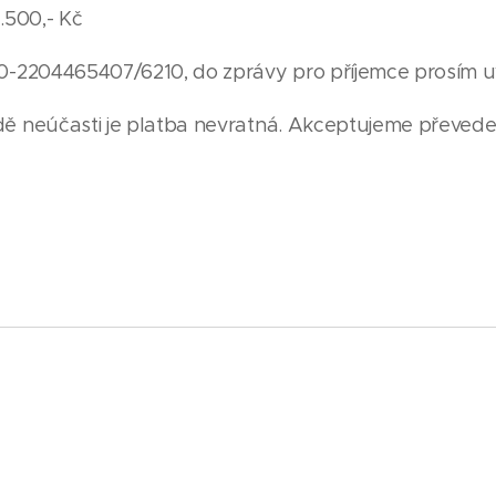
.500,- Kč
0-2204465407/6210, do zprávy pro příjemce prosím u
ě neúčasti je platba nevratná. Akceptujeme převeden