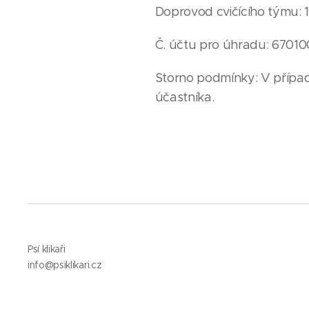
Doprovod cvičícího týmu: 1
Č. účtu pro úhradu: 67010
Storno podmínky: V případ
účastníka.
Psí klikaři
info@psiklikari.cz